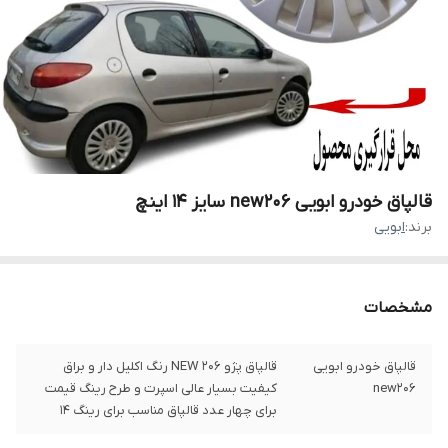
قالپاق خودرو ابویی new206 سایز 14 اینچ
برند:
ابویی
مشخصات
قالپاق خودرو ابویی
قالپاق پژو 206 NEW رنگ اکلیل دار و براق
new206
کیفیت بسیار عالی اسپرت و طرح رینگ قیمت
برای چهار عدد قالپاق مناسب برای رینگ 14