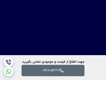
جهت اطلاع از قیمت و موجودی تماس بگیرید.
09168051367