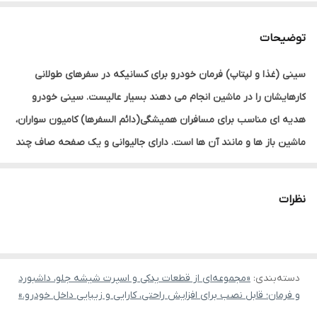
توضیحات
سینی (غذا و لپتاپ) فرمان خودرو برای کسانیکه در سفرهای طولانی
کارهایشان را در ماشین انجام می دهند بسیار عالیست. سینی خودرو
هدیه ای مناسب برای مسافران همیشگی(دائم السفرها) کامیون سواران،
ماشین باز ها و مانند آن ها است. دارای جالیوانی و یک صفحه صاف چند
منظوره که به شکل هنرمندانه جای بسیار کمی اشغال می کند. این راحت
ترین و کاربردی ترین سینی با کاربرد چندگانه است. برای غذا، فست فود،
نظرات
غذای کودک، جالیوانی و .... بعلاوه براحتی می تواند لپتاپ، تبلت یا آیپد
شما را نگه دارد.سینی ( غدا و لپ تاپ) فرمان خودرو به آسانی نصب می
شود. براحتی سینی را به فرمان قلاب کنید تا یک میز پایدار و ارگونومیک
دسته‌بندی
:
«مجموعه‌ای از قطعات یدکی و اسپرت شیشه جلو، داشبورد
داشته باشید. همچنین براحتی جدا می شود. ساختار سبک وزن آن به شما
و فرمان؛ قابل نصب برای افزایش راحتی، کارایی و زیبایی داخل خودرو.»
اجازه می دهد تا آن را در جای پشت صندلی خودروی خود جای