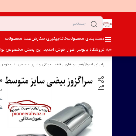
دسته‌بندی محصولات
خانه
پیگیری سفارش
همه محصولات
«به فروشگاه پایونیر اهواز خوش آمدید. این بخش مخصوص لوازم ا
پایونیر اهواز
/
«مجموعه‌ای از قطعات یدکی و اسپرت بخش عقب خودرو؛ ک
س
دس
عق
شم