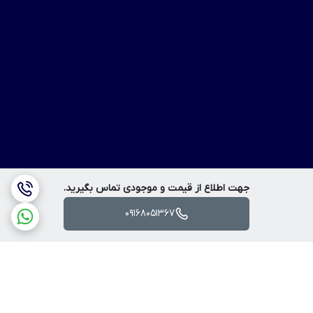
جهت اطلاع از قیمت و موجودی تماس بگیرید.
09168051367