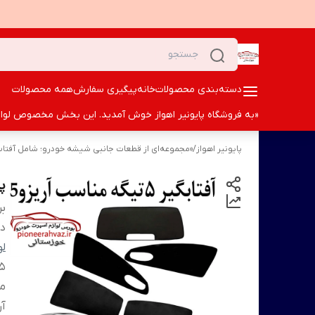
دسته‌بندی محصولات
خانه
پیگیری سفارش
همه محصولات
«به فروشگاه پایونیر اهواز خوش آمدید. این بخش مخصوص لوازم ا
پایونیر اهواز
/
«مجموعه‌ای از قطعات جانبی شیشه خودرو؛ شامل آفتاب‌گی
پرد
بر
دس
لو
م
آر