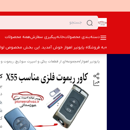
دسته‌بندی محصولات
خانه
پیگیری سفارش
همه محصولات
«به فروشگاه پایونیر اهواز خوش آمدید. این بخش مخصوص لوازم ا
پایونیر اهواز
/
«مجموعه‌ای از قطعات یدکی و اسپرت سوئیچ، ریموت و م
ک
بر
دس
خو
شم
کا
من