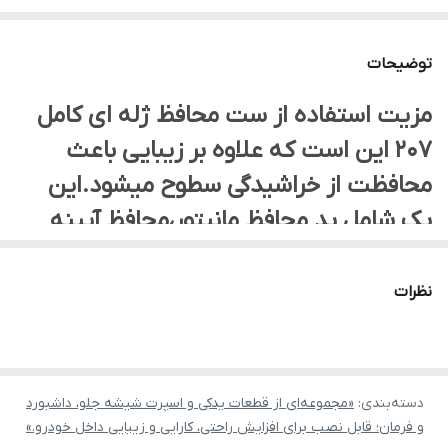
توضیحات
مزیت استفاده از ست محافظ ژله ای کامل
207 این است که علاوه بر زیبایی باعث
محافظت از خراشیدگی سطوح میشود.این
پک شامل پد محافظ مانیتور،محافظ آیینه
های بغل و آرم پژو وسط فرمان می
باشد.علاوه بر زیبایی باعث محافظت در برابر
نظرات
خراشیدگی دکمه ها و جلوی مانیتور و آیینه
ها می شود
دسته‌بندی
:
«مجموعه‌ای از قطعات یدکی و اسپرت شیشه جلو، داشبورد
و فرمان؛ قابل نصب برای افزایش راحتی، کارایی و زیبایی داخل خودرو.»