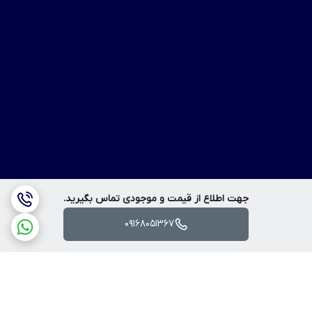
جهت اطلاع از قیمت و موجودی تماس بگیرید.
09168051367