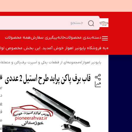
دسته‌بندی محصولات
خانه
پیگیری سفارش
همه محصولات
«به فروشگاه پایونیر اهواز خوش آمدید. این بخش مخصوص لوازم ا
پایونیر اهواز
/
«مجموعه‌ای از قطعات یدکی و اسپرت برف‌پاکن و متعلقات 
ق
بر
دس
من
قا
ط
من