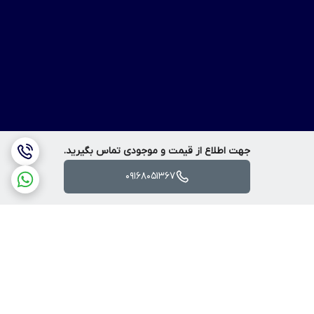
جهت اطلاع از قیمت و موجودی تماس بگیرید.
09168051367