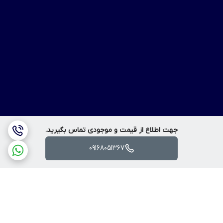
جهت اطلاع از قیمت و موجودی تماس بگیرید.
09168051367