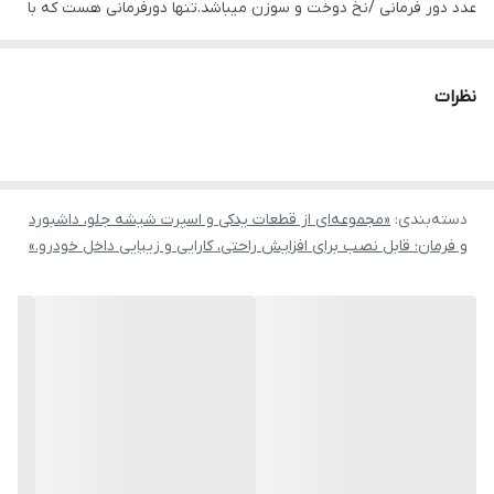
عدد دور فرمانی /نخ دوخت و سوزن میباشد.تنها دورفرمانی هست که با
عرض پهن برای خودروهایی که روی فرمان دو عدد برآمدگی دارند مناسب
میباشد و هیچگونه فضای بازی بین محل اتصال دو لبه باقی نمی
نظرات
ماند.لازم بذکر است عرض پهن فقط با رنگ مشکی تولید شده
است.دورفرمان عرض معمولی که برای اکثریت خودروها مناسب میباشد
دسته‌بندی
:
«مجموعه‌ای از قطعات یدکی و اسپرت شیشه جلو، داشبورد
و فرمان؛ قابل نصب برای افزایش راحتی، کارایی و زیبایی داخل خودرو.»