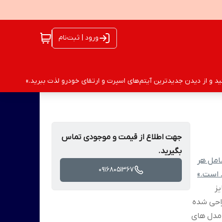
ورود | ثبت‌نام
 و از دیدن جدیدترین آیتم‌های اسپرت و ارتقای خودرو لذت ببرید.»
جهت اطلاع از قیمت و موجودی تماس
بگیرید.
امل هر
09168051367
د است.»
یز
احی شده
 تمامی مدل های