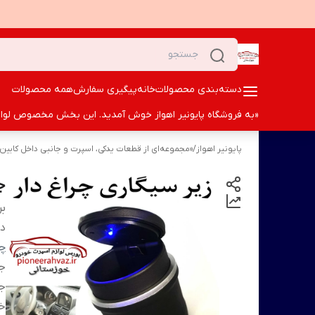
دسته‌بندی محصولات
خانه
پیگیری سفارش
همه محصولات
«به فروشگاه پایونیر اهواز خوش آمدید. این بخش مخصوص لوازم ا
پایونیر اهواز
/
«مجموعه‌ای از قطعات یدکی، اسپرت و جانبی داخل کابین
ج
بر
دس
چی
جا
جا
خو