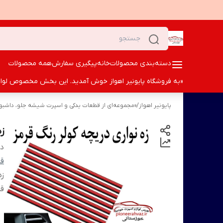
دسته‌بندی محصولات
خانه
پیگیری سفارش
همه محصولات
«به فروشگاه پایونیر اهواز خوش آمدید. این بخش مخصوص لوازم ا
پایونیر اهواز
/
«مجموعه‌ای از قطعات یدکی و اسپرت شیشه جلو، داشبورد 
ز
دس
قا
زه
قر