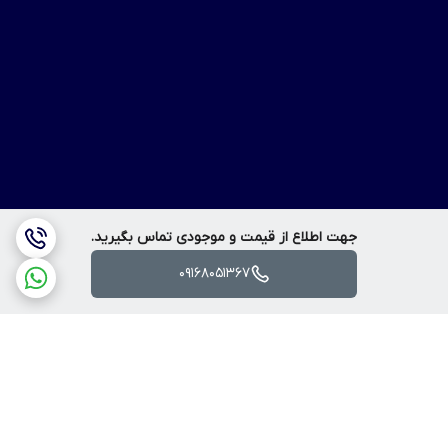
جهت اطلاع از قیمت و موجودی تماس بگیرید.
09168051367