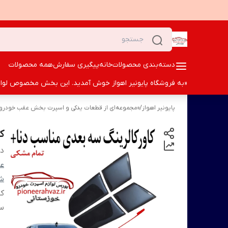
دسته‌بندی محصولات
خانه
پیگیری سفارش
همه محصولات
«به فروشگاه پایونیر اهواز خوش آمدید. این بخش مخصوص لوازم ا
پایونیر اهواز
/
«مجموعه‌ای از قطعات یدکی و اسپرت بخش عقب خودرو؛ ک
ک
دس
عق
شم
کا
س