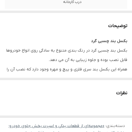
درب کارخانه
توضیحات
بکسل بند چسبی گرد
بکسل بند چسبی گرد در رنگ بندی متنوع به سادگی روی انواع خودروها
قابل نصب بوده و جلوه زیبایی به آن می دهد.
همراه این بکسل بند سری فلزی و پیچ و مهره وجود دارد که نصب آن را
راحت تر می کند. بکسل بند چسبی قابلیت بکسل کردن ندارد و صرفا
جهت زیبایی مورد استفاده قرار میگیرد با استفاده از چسب 2 طرفه
نظرات
موجود در پک بکسل بند چسبی میتوانید بکسل بند چسبی را نصب
کنید, در ضمن جای پیچ روی پایه های بکسل بند نیز وجود دارد و
میتوانید با استفاده از پیچ نیز این محصول زیبا و پرطرفدار را نصب کنید.
دسته‌بندی
:
«مجموعه‌ای از قطعات یدکی و اسپرت بخش جلوی خودرو؛