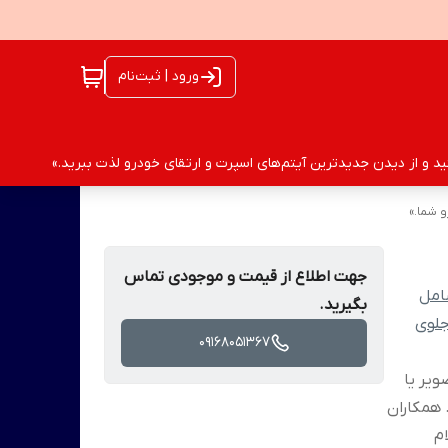
ورود | ثبت‌نام
 و از دیدن جدیدترین آیتم‌های اسپرت و ارتقای خودرو لذت ببرید.»
 شما.»
جهت اطلاع از قیمت و موجودی تماس
امل
بگیرید.
جلوی
09168051367
ویر یا
 همکاران
م