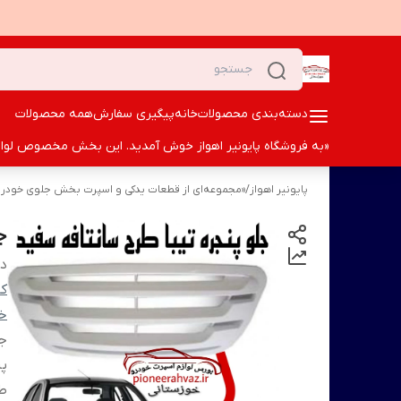
دسته‌بندی محصولات
خانه
پیگیری سفارش
همه محصولات
«به فروشگاه پایونیر اهواز خوش آمدید. این بخش مخصوص لوازم ا
پایونیر اهواز
/
«مجموعه‌ای از قطعات یدکی و اسپرت بخش جلوی خودرو؛ 
ج
دس
کا
خو
جل
پن
ط