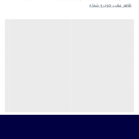
ظاهر عقب خودرو شما.»