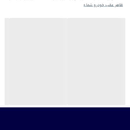
ظاهر عقب خودرو شما.»