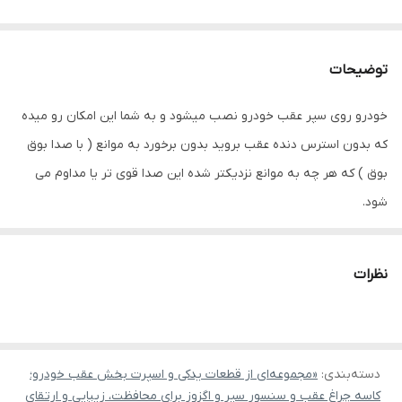
توضیحات
خودرو روی سپر عقب خودرو نصب میشود و به شما این امکان رو میده
که بدون استرس دنده عقب بروید بدون برخورد به موانع ( با صدا بوق
بوق ) که هر چه به موانع نزدیکتر شده این صدا قوی تر یا مداوم می
شود.
این سنسور با سنسور های موجود در بازار از نظر کیفیت ساخت تفاوت
بالایی دارد
نظرات
معمولا ۲ یا ۴ عدد سنسور همراه پک ارائه می شود بستگی به
مدل سنسور دنده عقب که انتخاب می کنید دارد. البته تا ۶ سنسور هم
نصب میکنند بستگی به خودرو شما دارد.برخی از خودرو های لوکس
دسته‌بندی
:
سنسور در جلو سپر هم دارند.
«مجموعه‌ای از قطعات یدکی و اسپرت بخش عقب خودرو؛
کاسه چراغ عقب و سنسور سپر و اگزوز برای محافظت، زیبایی و ارتقای