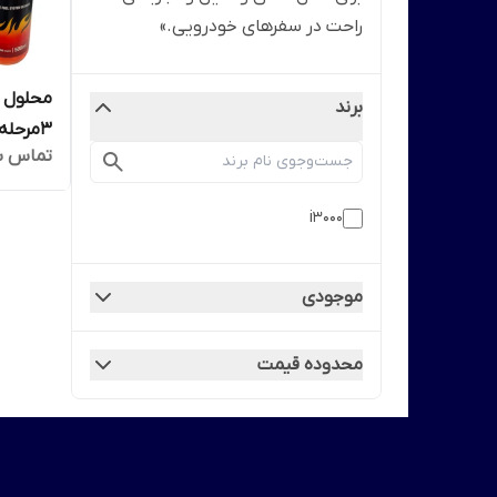
راحت در سفرهای خودرویی.»
برند
3مرحله
تماس ب
i3000
موجودی
محدوده قیمت