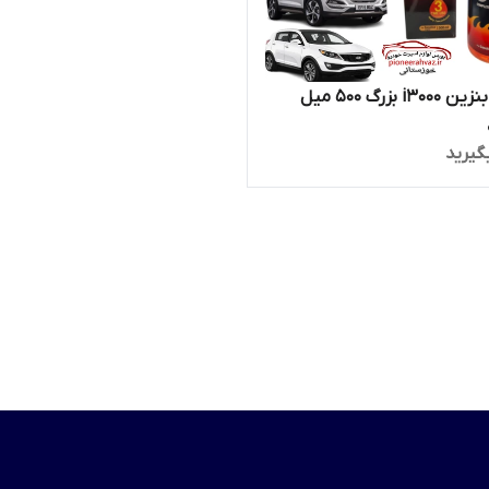
محلول بنزین i3000 بزرگ ۵۰۰ میل
گیرید