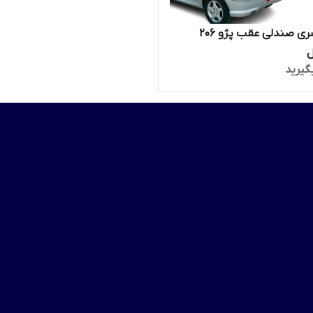
پشت سری صندلی عقب پژو 206
ل
گیرید