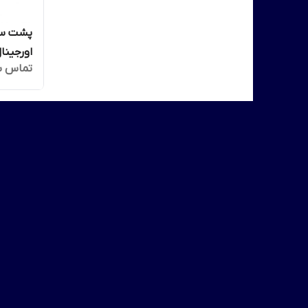
اورجینا
تماس ب