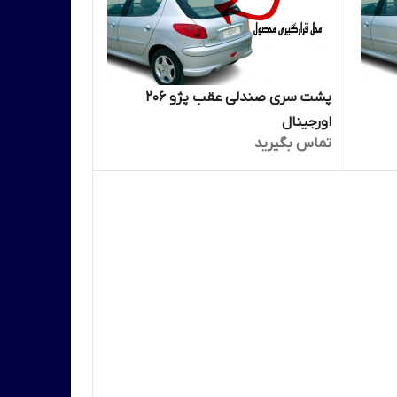
پشت سری صندلی عقب پژو 206
اورجینال
تماس بگیرید