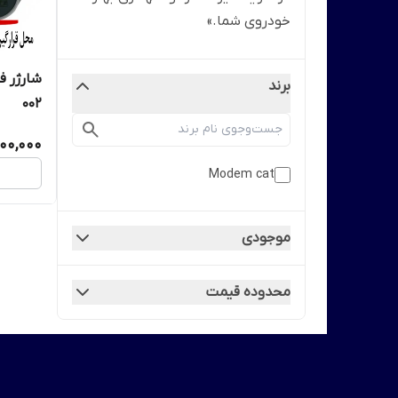
خودروی شما.»
برند
002
00,000
Modem cat
موجودی
محدوده قیمت