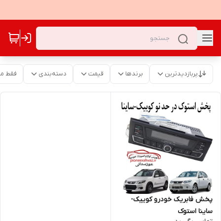
پربازدیدترین
برندها
قیمت
دسته‌بندی
فقط م
پخش فابریک خودرو کوییک-
ساینا استوک