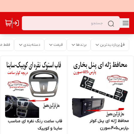
پربازدیدترین
برندها
قیمت
دسته‌بندی
فقط م
محافظ ژله ای پنل کولر
قاب ساعت رنگ نقره ای مناسب
،پارس،405،سورن
ساینا و کوییک