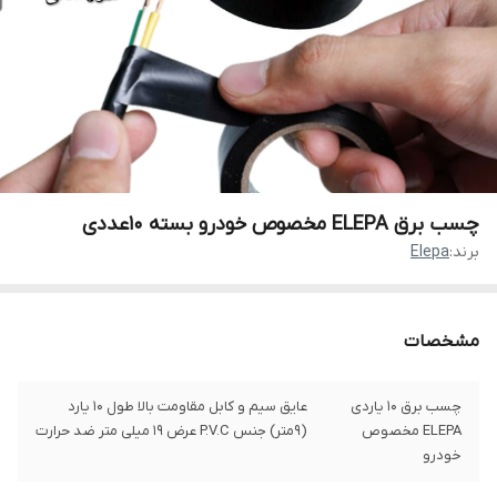
چسب برق ELEPA مخصوص خودرو بسته 10عددی
برند:
Elepa
مشخصات
چسب برق ۱۰ یاردی
عایق سیم و کابل مقاومت بالا طول ۱۰ یارد
ELEPA مخصوص
(۹متر) جنس P.V.C عرض ۱۹ میلی متر ضد حرارت
خودرو